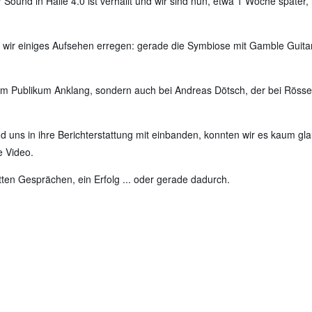
Sound in Halle 4.0 ist verhallt und wir sind nun, etwa 1 Woche später, 
wir einiges Aufsehen erregen: gerade die Symbiose mit Gamble Guitars
m Publikum Anklang, sondern auch bei Andreas Dötsch, der bei Rössel
.
 uns in ihre Berichterstattung mit einbanden, konnten wir es kaum gla
e Video.
tten Gesprächen, ein Erfolg ... oder gerade dadurch.