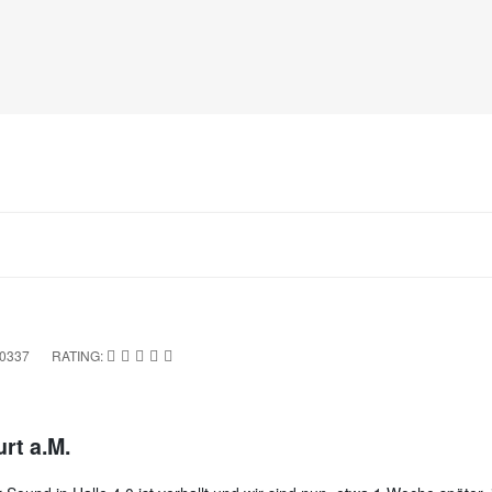
10337
RATING:
rt a.M.